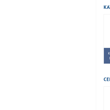
КА
К
С